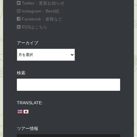
Twitter：更新お知らせ
Instagram：Beck絵
Facebook：速報など
RSSはこちら
アーカイブ
ア
ー
カ
検索
イ
Search
ブ
for:
TRANSLATE:
ツアー情報