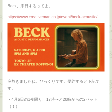
Beck、来日するってよ。
https://www.creativeman.co.jp/event/beck-acoustic/
突然きましたね。びっくりです。要約すると下記で
す。
・4月6日の1夜限り、17時〜と20時からの2セット
（！）