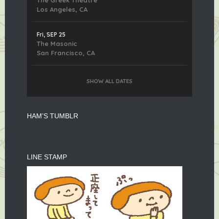
The Greek Theatre
Los Angeles, CA
Fri, SEP 25
The Masonic
San Francisco, CA
SHOW ALL DATES
HAM’S TUMBLR
LINE STAMP