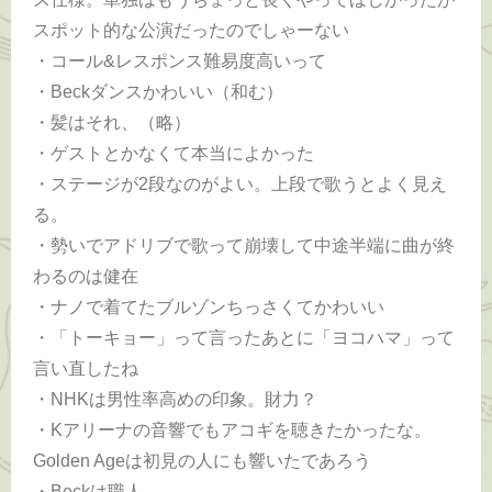
スポット的な公演だったのでしゃーない
・コール&レスポンス難易度高いって
・Beckダンスかわいい（和む）
・髪はそれ、（略）
・ゲストとかなくて本当によかった
・ステージが2段なのがよい。上段で歌うとよく見え
る。
・勢いでアドリブで歌って崩壊して中途半端に曲が終
わるのは健在
・ナノで着てたブルゾンちっさくてかわいい
・「トーキョー」って言ったあとに「ヨコハマ」って
言い直したね
・NHKは男性率高めの印象。財力？
・Kアリーナの音響でもアコギを聴きたかったな。
Golden Ageは初見の人にも響いたであろう
・Beckは職人