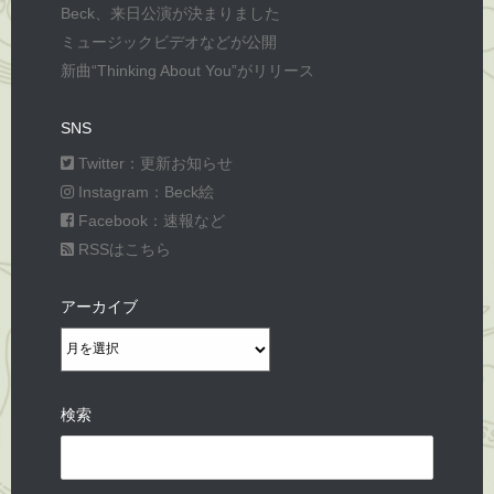
Beck、来日公演が決まりました
ミュージックビデオなどが公開
新曲“Thinking About You”がリリース
SNS
Twitter：更新お知らせ
Instagram：Beck絵
Facebook：速報など
RSSはこちら
アーカイブ
ア
ー
カ
検索
イ
Search
ブ
for: