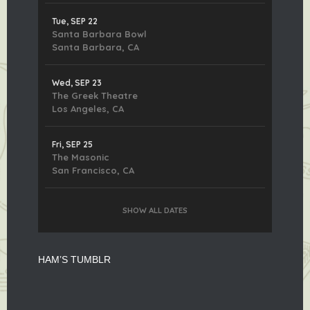
Tue, SEP 22
Santa Barbara Bowl
Santa Barbara, CA
Wed, SEP 23
The Greek Theatre
Los Angeles, CA
Fri, SEP 25
The Masonic
San Francisco, CA
SHOW ALL DATES
HAM’S TUMBLR