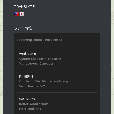
TRANSLATE:
ツアー情報
Upcoming Dates
Past Dates
Wed, SEP 16
Queen Elizabeth Theatre
Vancouver, Canada
Fri, SEP 18
Chateau Ste. Michelle Winery
Woodinville, WA
Sat, SEP 19
Keller Auditorium
Portland, OR