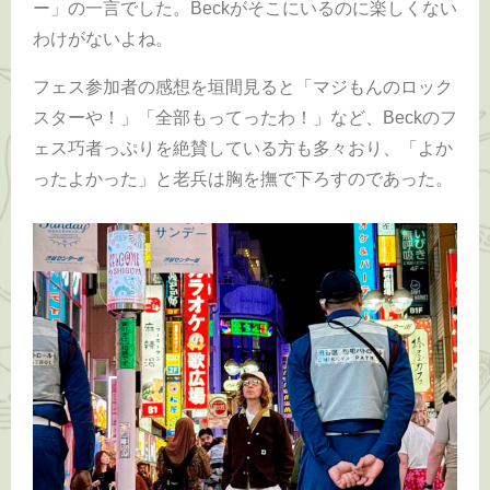
ー」の一言でした。Beckがそこにいるのに楽しくない
わけがないよね。
フェス参加者の感想を垣間見ると「マジもんのロック
スターや！」「全部もってったわ！」など、Beckのフ
ェス巧者っぷりを絶賛している方も多々おり、「よか
ったよかった」と老兵は胸を撫で下ろすのであった。